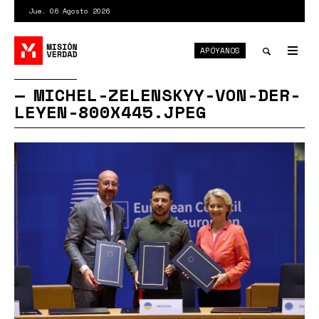
Pasar
Jue. 06 Agosto 2026
al
contenido
APÓYANOS
principal
Tog
nav
Toggle
MICHEL-ZELENSKYY-VON-DER-
LEYEN-800X445.JPEG
search