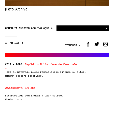
(Foto: Archivo)
›
Bus
CONSULTA NUESTRO ARCHIVO AQUÍ >
IR ARRIBA
SÍGUENOS >
2012 - 2020.
República Bolivariana de Venezuela
Todo el material puede reproducirse citando su autor.
Ningún derecho reservado.
WWW.MISIONVERDAD.COM
Desarrollado con Drupal / Open Source.
Contáctanos.