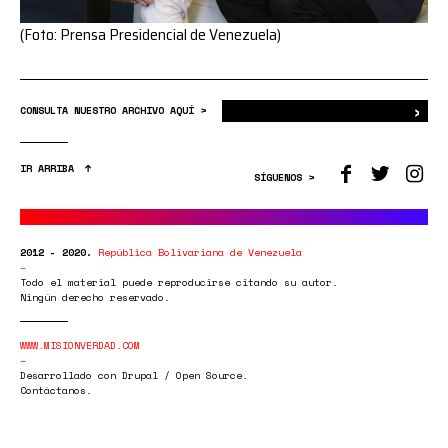
(Foto: Prensa Presidencial de Venezuela)
›
Bus
CONSULTA NUESTRO ARCHIVO AQUÍ >
IR ARRIBA
SÍGUENOS >
2012 - 2020.
República Bolivariana de Venezuela
Todo el material puede reproducirse citando su autor.
Ningún derecho reservado.
WWW.MISIONVERDAD.COM
Desarrollado con Drupal / Open Source.
Contáctanos.