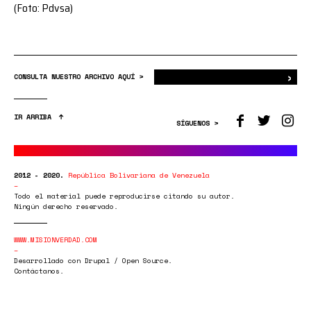
(Foto: Pdvsa)
›
Bus
CONSULTA NUESTRO ARCHIVO AQUÍ >
IR ARRIBA
SÍGUENOS >
2012 - 2020.
República Bolivariana de Venezuela
Todo el material puede reproducirse citando su autor.
Ningún derecho reservado.
WWW.MISIONVERDAD.COM
Desarrollado con Drupal / Open Source.
Contáctanos.