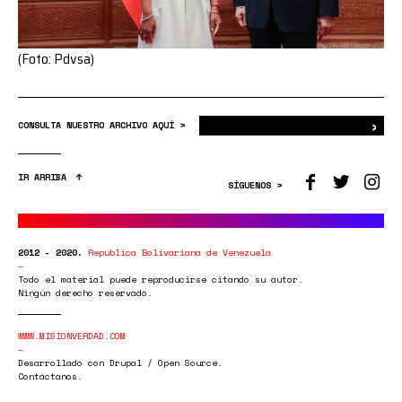
(Foto: Pdvsa)
›
Bus
CONSULTA NUESTRO ARCHIVO AQUÍ >
IR ARRIBA
SÍGUENOS >
2012 - 2020.
República Bolivariana de Venezuela
Todo el material puede reproducirse citando su autor.
Ningún derecho reservado.
WWW.MISIONVERDAD.COM
Desarrollado con Drupal / Open Source.
Contáctanos.