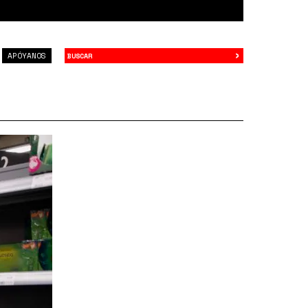
›
Buscar
APÓYANOS