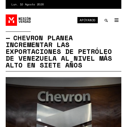
Pasar
Lun. 10 Agosto 2026
al
contenido
APÓYANOS
principal
Tog
nav
Toggle
CHEVRON PLANEA
INCREMENTAR LAS
search
EXPORTACIONES DE PETRÓLEO
DE VENEZUELA AL NIVEL MÁS
ALTO EN SIETE AÑOS