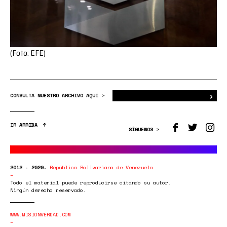
(Foto: EFE)
›
Bus
CONSULTA NUESTRO ARCHIVO AQUÍ >
IR ARRIBA
SÍGUENOS >
2012 - 2020.
República Bolivariana de Venezuela
Todo el material puede reproducirse citando su autor.
Ningún derecho reservado.
WWW.MISIONVERDAD.COM