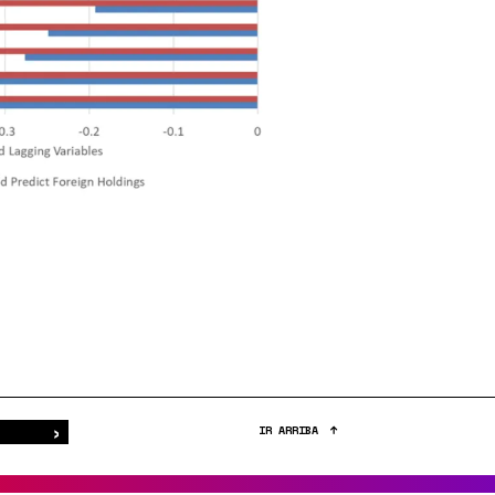
›
Buscar
IR ARRIBA