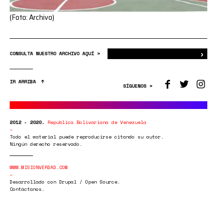
(Foto: Archivo)
›
Bus
CONSULTA NUESTRO ARCHIVO AQUÍ >
IR ARRIBA
SÍGUENOS >
2012 - 2020.
República Bolivariana de Venezuela
Todo el material puede reproducirse citando su autor.
Ningún derecho reservado.
WWW.MISIONVERDAD.COM
Desarrollado con Drupal / Open Source.
Contáctanos.