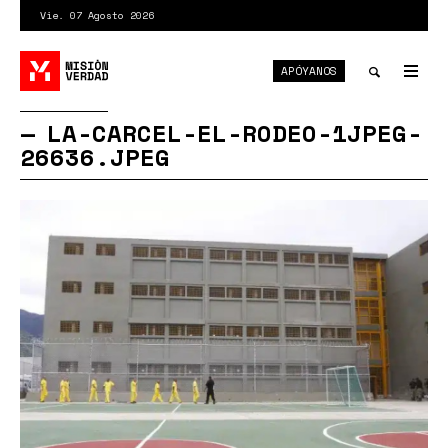
Pasar
Vie. 07 Agosto 2026
al
contenido
APÓYANOS
principal
Tog
nav
Toggle
LA-CARCEL-EL-RODEO-1JPEG-
26636.JPEG
search