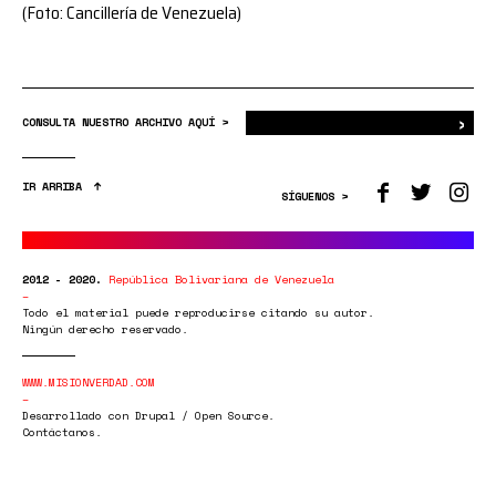
(Foto: Cancillería de Venezuela)
›
Bus
CONSULTA NUESTRO ARCHIVO AQUÍ >
IR ARRIBA
SÍGUENOS >
2012 - 2020.
República Bolivariana de Venezuela
Todo el material puede reproducirse citando su autor.
Ningún derecho reservado.
WWW.MISIONVERDAD.COM
Desarrollado con Drupal / Open Source.
Contáctanos.