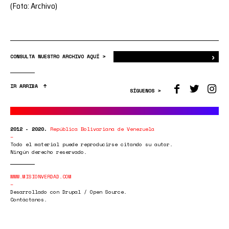
(Foto: Archivo)
›
Bus
CONSULTA NUESTRO ARCHIVO AQUÍ >
IR ARRIBA
SÍGUENOS >
2012 - 2020.
República Bolivariana de Venezuela
Todo el material puede reproducirse citando su autor.
Ningún derecho reservado.
WWW.MISIONVERDAD.COM
Desarrollado con Drupal / Open Source.
Contáctanos.