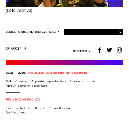
(Foto: Archivo)
›
Bus
CONSULTA NUESTRO ARCHIVO AQUÍ >
IR ARRIBA
SÍGUENOS >
2012 - 2020.
República Bolivariana de Venezuela
Todo el material puede reproducirse citando su autor.
Ningún derecho reservado.
WWW.MISIONVERDAD.COM
Desarrollado con Drupal / Open Source.
Contáctanos.