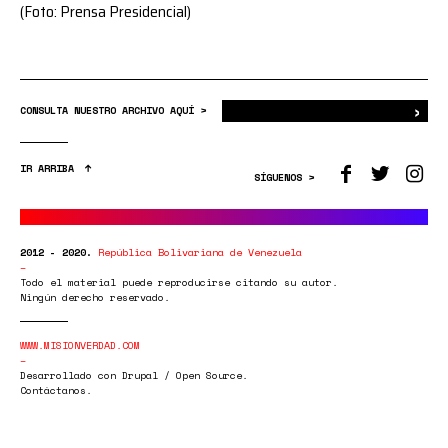
(Foto: Prensa Presidencial)
›
Bus
CONSULTA NUESTRO ARCHIVO AQUÍ >
IR ARRIBA
SÍGUENOS >
2012 - 2020.
República Bolivariana de Venezuela
Todo el material puede reproducirse citando su autor.
Ningún derecho reservado.
WWW.MISIONVERDAD.COM
Desarrollado con Drupal / Open Source.
Contáctanos.