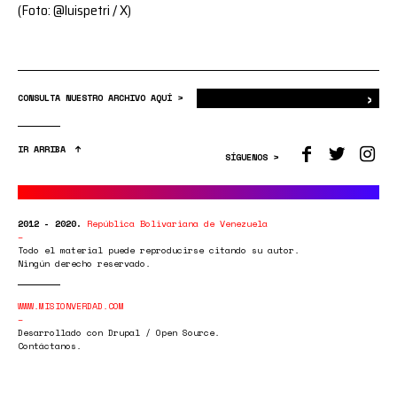
(Foto: @luispetri / X)
›
Bus
CONSULTA NUESTRO ARCHIVO AQUÍ >
IR ARRIBA
SÍGUENOS >
2012 - 2020.
República Bolivariana de Venezuela
Todo el material puede reproducirse citando su autor.
Ningún derecho reservado.
WWW.MISIONVERDAD.COM
Desarrollado con Drupal / Open Source.
Contáctanos.