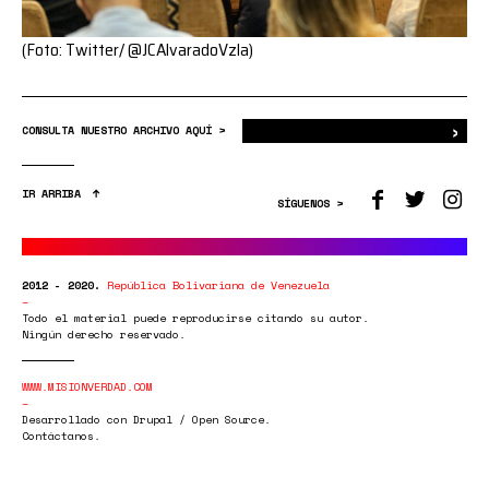
(Foto: Twitter/ @JCAlvaradoVzla)
›
Bus
CONSULTA NUESTRO ARCHIVO AQUÍ >
IR ARRIBA
SÍGUENOS >
2012 - 2020.
República Bolivariana de Venezuela
Todo el material puede reproducirse citando su autor.
Ningún derecho reservado.
WWW.MISIONVERDAD.COM
Desarrollado con Drupal / Open Source.
Contáctanos.