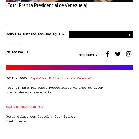
(Foto: Prensa Presidencial de Venezuela)
›
Bus
CONSULTA NUESTRO ARCHIVO AQUÍ >
IR ARRIBA
SÍGUENOS >
2012 - 2020.
República Bolivariana de Venezuela
Todo el material puede reproducirse citando su autor.
Ningún derecho reservado.
WWW.MISIONVERDAD.COM
Desarrollado con Drupal / Open Source.
Contáctanos.