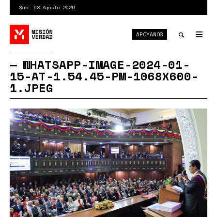
Pasar
Sáb. 08 Agosto 2026
al
contenido
APÓYANOS
principal
Tog
nav
Toggle
WHATSAPP-IMAGE-2024-01-
15-AT-1.54.45-PM-1068X600-
search
1.JPEG