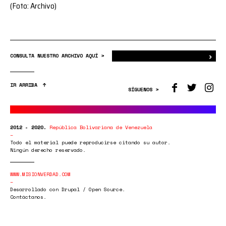
(Foto: Archivo)
›
Bus
CONSULTA NUESTRO ARCHIVO AQUÍ >
IR ARRIBA
SÍGUENOS >
2012 - 2020.
República Bolivariana de Venezuela
Todo el material puede reproducirse citando su autor.
Ningún derecho reservado.
WWW.MISIONVERDAD.COM
Desarrollado con Drupal / Open Source.
Contáctanos.