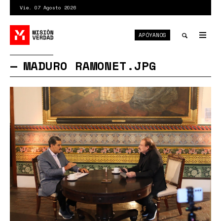
Pasar
Vie. 07 Agosto 2026
al
contenido
APÓYANOS
principal
Tog
nav
Toggle
MADURO RAMONET.JPG
search