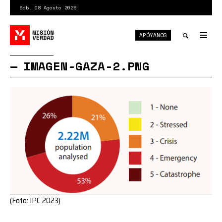
Pasar
Sáb. 08 Agosto 2026
al
contenido
APÓYANOS
principal
Tog
nav
Toggle
IMAGEN-GAZA-2.PNG
search
(Foto: IPC 2023)