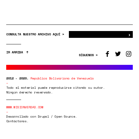
›
Bus
CONSULTA NUESTRO ARCHIVO AQUÍ >
IR ARRIBA
SÍGUENOS >
2012 - 2020.
República Bolivariana de Venezuela
Todo el material puede reproducirse citando su autor.
Ningún derecho reservado.
WWW.MISIONVERDAD.COM
Desarrollado con Drupal / Open Source.
Contáctanos.