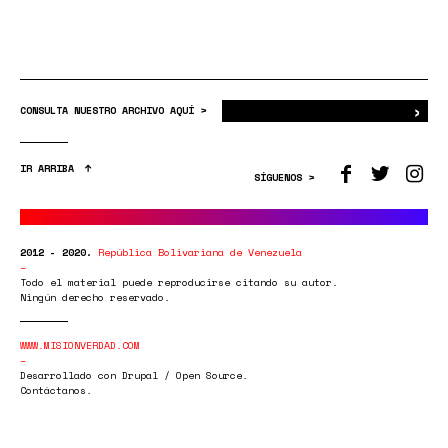
›
Bus
CONSULTA NUESTRO ARCHIVO AQUÍ >
IR ARRIBA
SÍGUENOS >
2012 - 2020.
República Bolivariana de Venezuela
Todo el material puede reproducirse citando su autor.
Ningún derecho reservado.
WWW.MISIONVERDAD.COM
Desarrollado con Drupal / Open Source.
Contáctanos.