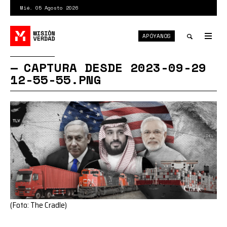
Pasar
Mié. 05 Agosto 2026
al
contenido
APÓYANOS
principal
Tog
nav
Toggle
CAPTURA DESDE 2023-09-29
12-55-55.PNG
search
(Foto: The Cradle)