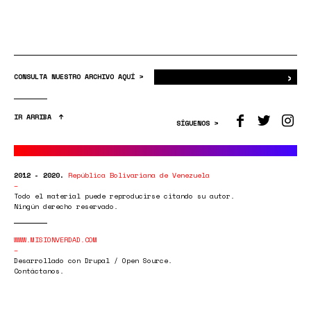
›
Bus
CONSULTA NUESTRO ARCHIVO AQUÍ >
IR ARRIBA
SÍGUENOS >
2012 - 2020.
República Bolivariana de Venezuela
Todo el material puede reproducirse citando su autor.
Ningún derecho reservado.
WWW.MISIONVERDAD.COM
Desarrollado con Drupal / Open Source.
Contáctanos.