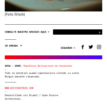
(Foto: iStock)
›
Bus
CONSULTA NUESTRO ARCHIVO AQUÍ >
IR ARRIBA
SÍGUENOS >
2012 - 2020.
República Bolivariana de Venezuela
Todo el material puede reproducirse citando su autor.
Ningún derecho reservado.
WWW.MISIONVERDAD.COM
Desarrollado con Drupal / Open Source.
Contáctanos.