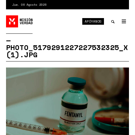
Pasar
Jue. 06 Agosto 2026
al
contenido
APÓYANOS
principal
Tog
nav
Toggle
PHOTO_5179291227227532325_X
search
(1).JPG