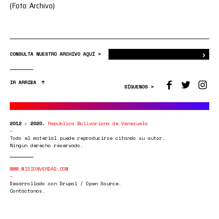
(Foto: Archivo)
›
Bus
CONSULTA NUESTRO ARCHIVO AQUÍ >
IR ARRIBA
SÍGUENOS >
2012 - 2020.
República Bolivariana de Venezuela
Todo el material puede reproducirse citando su autor.
Ningún derecho reservado.
WWW.MISIONVERDAD.COM
Desarrollado con Drupal / Open Source.
Contáctanos.