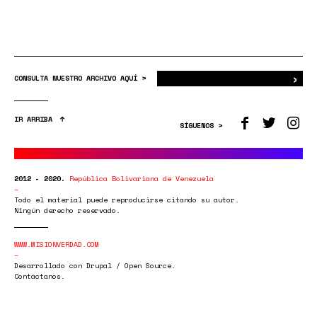
›
Bus
CONSULTA NUESTRO ARCHIVO AQUÍ >
IR ARRIBA
SÍGUENOS >
2012 - 2020.
República Bolivariana de Venezuela
Todo el material puede reproducirse citando su autor.
Ningún derecho reservado.
WWW.MISIONVERDAD.COM
Desarrollado con Drupal / Open Source.
Contáctanos.