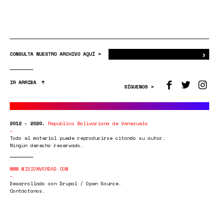
›
Bus
CONSULTA NUESTRO ARCHIVO AQUÍ >
IR ARRIBA
SÍGUENOS >
2012 - 2020.
República Bolivariana de Venezuela
Todo el material puede reproducirse citando su autor.
Ningún derecho reservado.
WWW.MISIONVERDAD.COM
Desarrollado con Drupal / Open Source.
Contáctanos.