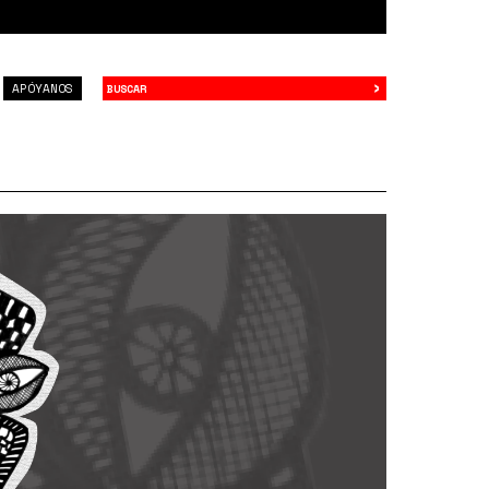
›
Buscar
APÓYANOS