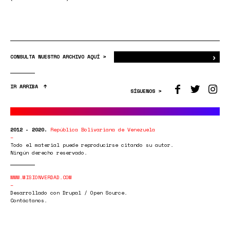
›
Bus
CONSULTA NUESTRO ARCHIVO AQUÍ >
IR ARRIBA
SÍGUENOS >
2012 - 2020.
República Bolivariana de Venezuela
Todo el material puede reproducirse citando su autor.
Ningún derecho reservado.
WWW.MISIONVERDAD.COM
Desarrollado con Drupal / Open Source.
Contáctanos.