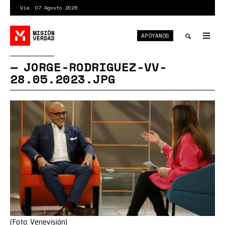
Pasar
Vie. 07 Agosto 2026
al
contenido
APÓYANOS
principal
Tog
nav
Toggle
JORGE-RODRIGUEZ-VV-
28.05.2023.JPG
search
(Foto: Venevisión)