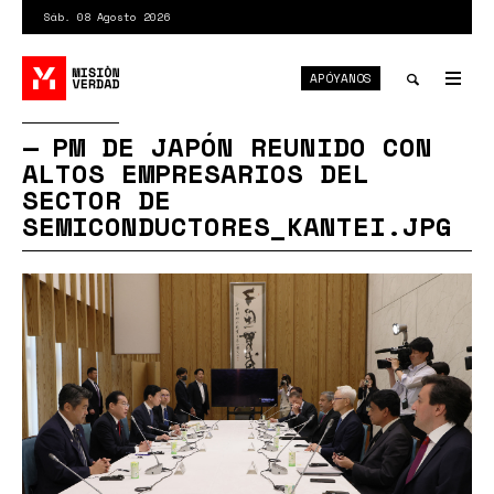
Pasar
Sáb. 08 Agosto 2026
al
contenido
APÓYANOS
principal
Tog
nav
Toggle
PM DE JAPÓN REUNIDO CON
ALTOS EMPRESARIOS DEL
search
SECTOR DE
SEMICONDUCTORES_KANTEI.JPG