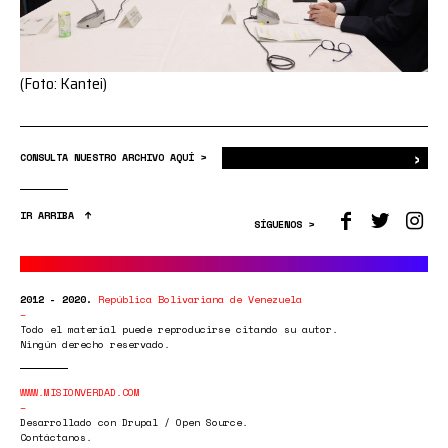
(Foto: Kantei)
›
Bus
CONSULTA NUESTRO ARCHIVO AQUÍ >
IR ARRIBA
SÍGUENOS >
2012 - 2020.
República Bolivariana de Venezuela
Todo el material puede reproducirse citando su autor.
Ningún derecho reservado.
WWW.MISIONVERDAD.COM
Desarrollado con Drupal / Open Source.
Contáctanos.