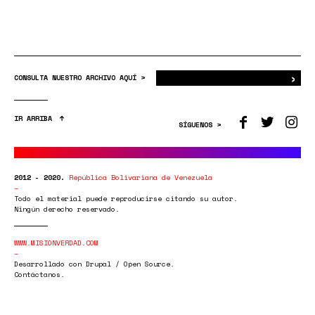
›
Bus
CONSULTA NUESTRO ARCHIVO AQUÍ >
IR ARRIBA
SÍGUENOS >
2012 - 2020.
República Bolivariana de Venezuela
Todo el material puede reproducirse citando su autor.
Ningún derecho reservado.
WWW.MISIONVERDAD.COM
Desarrollado con Drupal / Open Source.
Contáctanos.