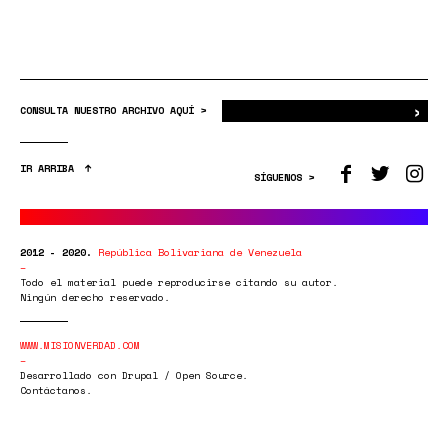
›
Bus
CONSULTA NUESTRO ARCHIVO AQUÍ >
IR ARRIBA
SÍGUENOS >
2012 - 2020.
República Bolivariana de Venezuela
Todo el material puede reproducirse citando su autor.
Ningún derecho reservado.
WWW.MISIONVERDAD.COM
Desarrollado con Drupal / Open Source.
Contáctanos.