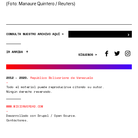
(Foto: Manaure Quintero / Reuters)
›
Bus
CONSULTA NUESTRO ARCHIVO AQUÍ >
IR ARRIBA
SÍGUENOS >
2012 - 2020.
República Bolivariana de Venezuela
Todo el material puede reproducirse citando su autor.
Ningún derecho reservado.
WWW.MISIONVERDAD.COM
Desarrollado con Drupal / Open Source.
Contáctanos.