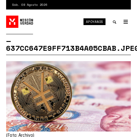
Pasar
Sáb. 08 Agosto 2026
al
contenido
APÓYANOS
principal
Tog
nav
Toggle
637CC647E9FF713B4A05CBAB.JPE
search
(Foto: Archivo)