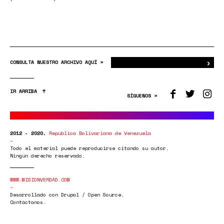
›
Bus
CONSULTA NUESTRO ARCHIVO AQUÍ >
IR ARRIBA
SÍGUENOS >
2012 - 2020.
República Bolivariana de Venezuela
Todo el material puede reproducirse citando su autor.
Ningún derecho reservado.
WWW.MISIONVERDAD.COM
Desarrollado con Drupal / Open Source.
Contáctanos.