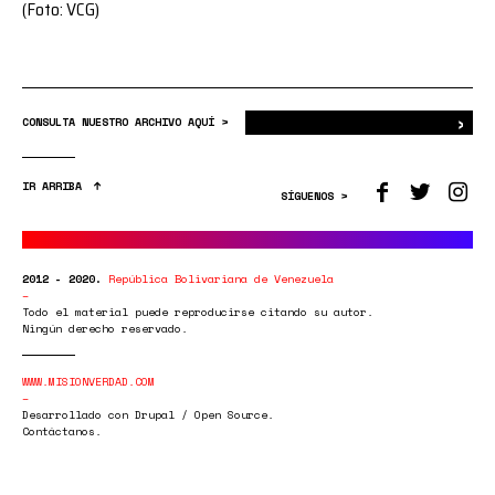
(Foto: VCG)
›
Bus
CONSULTA NUESTRO ARCHIVO AQUÍ >
IR ARRIBA
SÍGUENOS >
2012 - 2020.
República Bolivariana de Venezuela
Todo el material puede reproducirse citando su autor.
Ningún derecho reservado.
WWW.MISIONVERDAD.COM
Desarrollado con Drupal / Open Source.
Contáctanos.