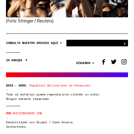
(Foto: Stringer / Reuters)
›
Bus
CONSULTA NUESTRO ARCHIVO AQUÍ >
IR ARRIBA
SÍGUENOS >
2012 - 2020.
República Bolivariana de Venezuela
Todo el material puede reproducirse citando su autor.
Ningún derecho reservado.
WWW.MISIONVERDAD.COM
Desarrollado con Drupal / Open Source.
Contáctanos.