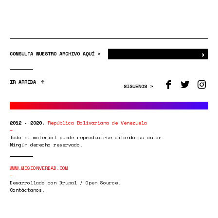
›
Bus
CONSULTA NUESTRO ARCHIVO AQUÍ >
IR ARRIBA
SÍGUENOS >
2012 - 2020.
República Bolivariana de Venezuela
Todo el material puede reproducirse citando su autor.
Ningún derecho reservado.
WWW.MISIONVERDAD.COM
Desarrollado con Drupal / Open Source.
Contáctanos.