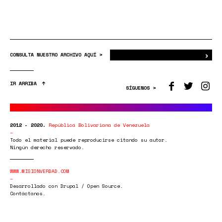
›
Bus
CONSULTA NUESTRO ARCHIVO AQUÍ >
IR ARRIBA
SÍGUENOS >
2012 - 2020.
República Bolivariana de Venezuela
Todo el material puede reproducirse citando su autor.
Ningún derecho reservado.
WWW.MISIONVERDAD.COM
Desarrollado con Drupal / Open Source.
Contáctanos.