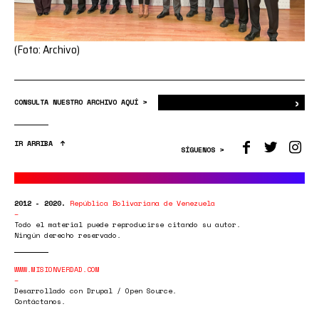
(Foto: Archivo)
›
Bus
CONSULTA NUESTRO ARCHIVO AQUÍ >
IR ARRIBA
SÍGUENOS >
2012 - 2020.
República Bolivariana de Venezuela
Todo el material puede reproducirse citando su autor.
Ningún derecho reservado.
WWW.MISIONVERDAD.COM
Desarrollado con Drupal / Open Source.
Contáctanos.