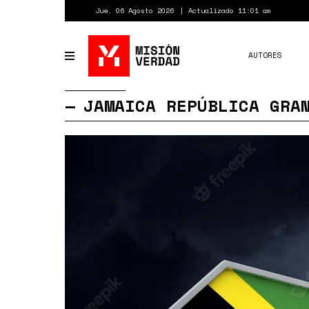
Pasar
Jue. 06 Agosto 2026
Actualizado 11:01 am
al
contenido
principal
AUTORES
Toggle
navigation
JAMAICA REPÚBLICA GRA