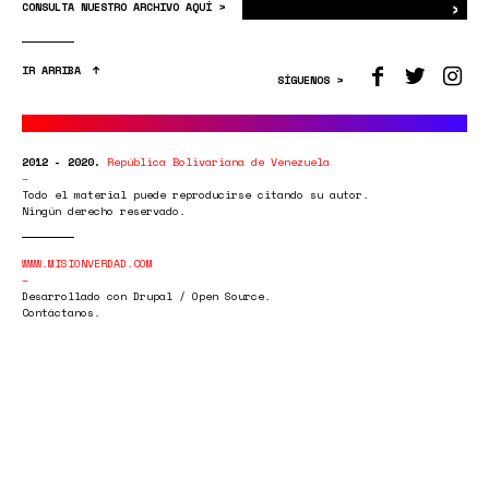
›
Bus
CONSULTA NUESTRO ARCHIVO AQUÍ >
IR ARRIBA
SÍGUENOS >
2012 - 2020.
República Bolivariana de Venezuela
Todo el material puede reproducirse citando su autor.
Ningún derecho reservado.
WWW.MISIONVERDAD.COM
Desarrollado con Drupal / Open Source.
Contáctanos.