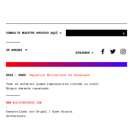
›
Bus
CONSULTA NUESTRO ARCHIVO AQUÍ >
IR ARRIBA
SÍGUENOS >
2012 - 2020.
República Bolivariana de Venezuela
Todo el material puede reproducirse citando su autor.
Ningún derecho reservado.
WWW.MISIONVERDAD.COM
Desarrollado con Drupal / Open Source.
Contáctanos.