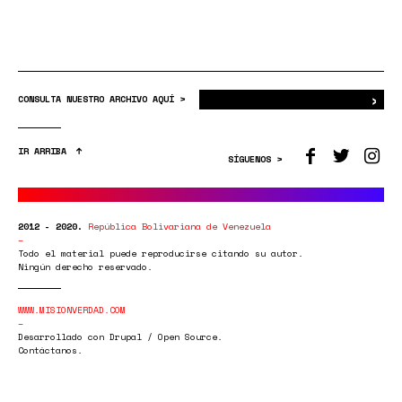
›
Bus
CONSULTA NUESTRO ARCHIVO AQUÍ >
IR ARRIBA
SÍGUENOS >
2012 - 2020.
República Bolivariana de Venezuela
Todo el material puede reproducirse citando su autor.
Ningún derecho reservado.
WWW.MISIONVERDAD.COM
Desarrollado con Drupal / Open Source.
Contáctanos.