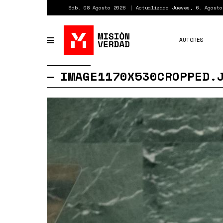
Pasar
Sáb. 08 Agosto 2026
Actualizado Jueves, 6. Agosto
al
contenido
principal
AUTORES
Toggle
navigation
IMAGE1170X530CROPPED.