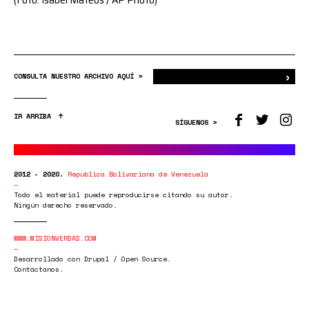
›
Bus
CONSULTA NUESTRO ARCHIVO AQUÍ >
IR ARRIBA
SÍGUENOS >
2012 - 2020.
República Bolivariana de Venezuela
Todo el material puede reproducirse citando su autor.
Ningún derecho reservado.
WWW.MISIONVERDAD.COM
Desarrollado con Drupal / Open Source.
Contáctanos.