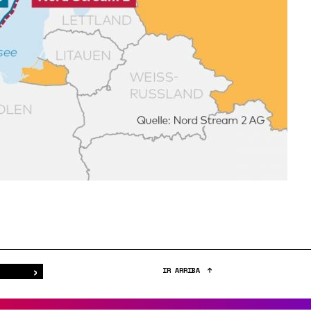
›
Buscar
IR ARRIBA