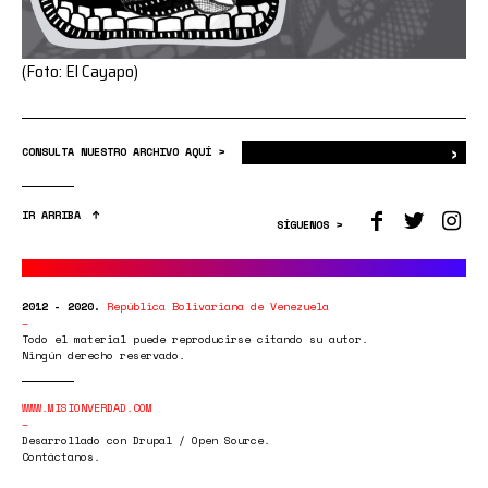
(Foto: El Cayapo)
›
Bus
CONSULTA NUESTRO ARCHIVO AQUÍ >
IR ARRIBA
SÍGUENOS >
2012 - 2020.
República Bolivariana de Venezuela
Todo el material puede reproducirse citando su autor.
Ningún derecho reservado.
WWW.MISIONVERDAD.COM
Desarrollado con Drupal / Open Source.
Contáctanos.