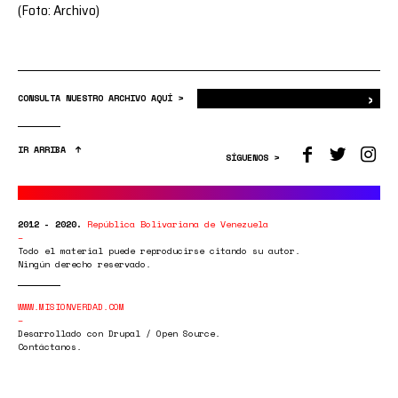
(Foto: Archivo)
›
Bus
CONSULTA NUESTRO ARCHIVO AQUÍ >
IR ARRIBA
SÍGUENOS >
2012 - 2020.
República Bolivariana de Venezuela
Todo el material puede reproducirse citando su autor.
Ningún derecho reservado.
WWW.MISIONVERDAD.COM
Desarrollado con Drupal / Open Source.
Contáctanos.