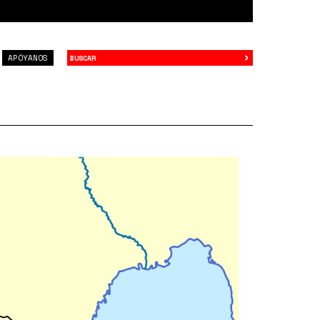
›
Buscar
APÓYANOS