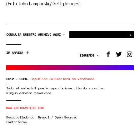
(Foto: John Lamparski / Getty Images)
›
Bus
CONSULTA NUESTRO ARCHIVO AQUÍ >
IR ARRIBA
SÍGUENOS >
2012 - 2020.
República Bolivariana de Venezuela
Todo el material puede reproducirse citando su autor.
Ningún derecho reservado.
WWW.MISIONVERDAD.COM
Desarrollado con Drupal / Open Source.
Contáctanos.