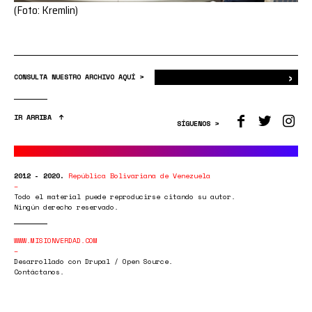
(Foto: Kremlin)
›
Bus
CONSULTA NUESTRO ARCHIVO AQUÍ >
IR ARRIBA
SÍGUENOS >
2012 - 2020.
República Bolivariana de Venezuela
Todo el material puede reproducirse citando su autor.
Ningún derecho reservado.
WWW.MISIONVERDAD.COM
Desarrollado con Drupal / Open Source.
Contáctanos.