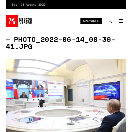
Pasar
Sáb. 08 Agosto 2026
al
contenido
APÓYANOS
principal
Tog
nav
Toggle
PHOTO_2022-06-14_08-39-
41.JPG
search