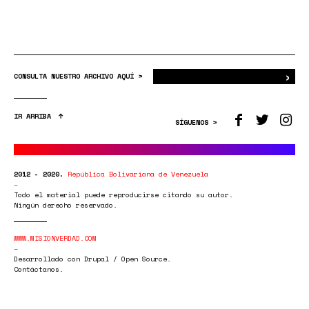
›
Bus
CONSULTA NUESTRO ARCHIVO AQUÍ >
IR ARRIBA
SÍGUENOS >
2012 - 2020.
República Bolivariana de Venezuela
Todo el material puede reproducirse citando su autor.
Ningún derecho reservado.
WWW.MISIONVERDAD.COM
Desarrollado con Drupal / Open Source.
Contáctanos.