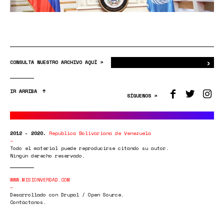
›
Bus
CONSULTA NUESTRO ARCHIVO AQUÍ >
IR ARRIBA
SÍGUENOS >
2012 - 2020.
República Bolivariana de Venezuela
Todo el material puede reproducirse citando su autor.
Ningún derecho reservado.
WWW.MISIONVERDAD.COM
Desarrollado con Drupal / Open Source.
Contáctanos.