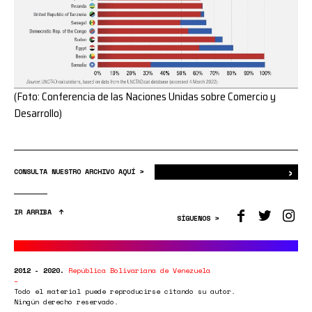
(Foto: Conferencia de las Naciones Unidas sobre Comercio y
Desarrollo)
›
Bus
CONSULTA NUESTRO ARCHIVO AQUÍ >
IR ARRIBA
SÍGUENOS >
2012 - 2020.
República Bolivariana de Venezuela
Todo el material puede reproducirse citando su autor.
Ningún derecho reservado.